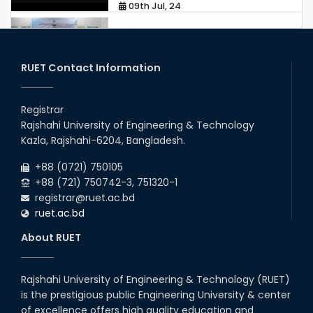
09th Jul, 24
রুয়েটে স্বাক্ষরিত হয়েছে স্বাস্থ্যসেবা সংক্রান্ত সমঝোতা
স্মারক
24th Jun, 24
RUET Contact Information
Happy Eid ul-Adha 2024, RUET
Registrar
17th Jun, 24
Rajshahi University of Engineering & Technology
Kazla, Rajshahi-6204, Bangladesh.
RUET Ranked 601 - 800 in Times
+88 (0721) 750105
Higher Education Impact
Ranking
+88 (721) 750742-3, 751320-1
registrar@ruet.ac.bd
11th Jun, 24
ruet.ac.bd
RUET team secured 2nd place in
Network Track 2 in the Global
About RUET
Round, 8th Huawei ICT
Competition 2023-...
26th May, 24
Rajshahi University of Engineering & Technology (RUET)
Team Visionary Velocity from
is the prestigious public Engineering University & center
MTE wins University Innovation
Hub funding competition of RUET
of excellence offers high quality education and