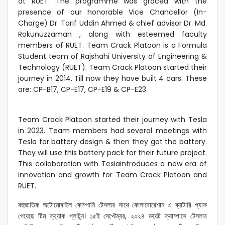
at RUET. The programme was graced with the
presence of our honorable Vice Chancellor (In-
Charge) Dr. Tarif Uddin Ahmed & chief advisor Dr. Md.
Rokunuzzaman , along with esteemed faculty
members of RUET. Team Crack Platoon is a Formula
Student team of Rajshahi University of Engineering &
Technology (RUET). Team Crack Platoon started their
journey in 2014. Till now they have built 4 cars. These
are: CP-B17, CP-E17, CP-E19 & CP-E23.
Team Crack Platoon started their journey with Tesla
in 2023. Team members had several meetings with
Tesla for battery design & then they got the battery.
They will use this battery pack for their future project.
This collaboration with Teslaintroduces a new era of
innovation and growth for Team Crack Platoon and
RUET.
বহুজাতিক অটোমোবাইল কোম্পানি টেসলার সাথে কোলাবোরেশান এ ব্যাটারি প্যাক
পেয়েছে টিম ক্র‍্যাক প্লাটুন। ১৫ই সেপ্টেম্বর, ২০২৪ রুয়েট ক্যাম্পাসে টেসলার