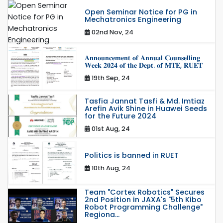
Open Seminar Notice for PG in
Mechatronics Engineering
02nd Nov, 24
𝐀𝐧𝐧𝐨𝐮𝐧𝐜𝐞𝐦𝐞𝐧𝐭 𝐨𝐟 𝐀𝐧𝐧𝐮𝐚𝐥 𝐂𝐨𝐮𝐧𝐬𝐞𝐥𝐥𝐢𝐧𝐠
𝐖𝐞𝐞𝐤 𝟐𝟎𝟐𝟒 𝐨𝐟 𝐭𝐡𝐞 𝐃𝐞𝐩𝐭. 𝐨𝐟 𝐌𝐓𝐄, 𝐑𝐔𝐄𝐓
19th Sep, 24
Tasfia Jannat Tasfi & Md. Imtiaz
Arefin Avik Shine in Huawei Seeds
for the Future 2024
01st Aug, 24
Politics is banned in RUET
10th Aug, 24
Team "Cortex Robotics" Secures
2nd Position in JAXA's "5th Kibo
Robot Programming Challenge"
Regiona...