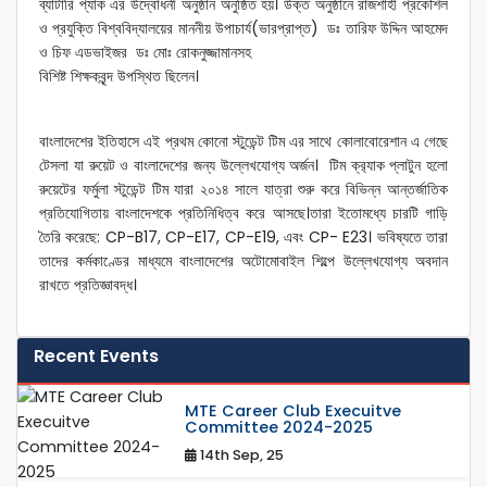
ব্যাটারি প্যাক এর উদ্বোধনী অনুষ্ঠান অনুষ্ঠিত হয়। উক্ত অনুষ্ঠানে রাজশাহী প্রকৌশল
ও প্রযুক্তি বিশ্ববিদ্যালয়ের মাননীয় উপাচার্য(ভারপ্রাপ্ত) ডঃ তারিফ উদ্দিন আহমেদ
ও চিফ এডভাইজর ডঃ মোঃ রোকনুজ্জামানসহ
বিশিষ্ট শিক্ষকবৃন্দ উপস্থিত ছিলেন।
বাংলাদেশের ইতিহাসে এই প্রথম কোনো স্টুডেন্ট টিম এর সাথে কোলাবোরেশান এ গেছে
টেসলা যা রুয়েট ও বাংলাদেশের জন্য উল্লেখযোগ্য অর্জন। টিম ক্র‍্যাক প্লাটুন হলো
রুয়েটের ফর্মুলা স্টুডেন্ট টিম যারা ২০১৪ সালে যাত্রা শুরু করে বিভিন্ন আন্তর্জাতিক
প্রতিযোগিতায় বাংলাদেশকে প্রতিনিধিত্ব করে আসছে।তারা ইতোমধ্যে চারটি গাড়ি
তৈরি করেছে: CP-B17, CP-E17, CP-E19, এবং CP- E23। ভবিষ্যতে তারা
তাদের কর্মকাণ্ডের মাধ্যমে বাংলাদেশের অটোমোবাইল শিল্পে উল্লেখযোগ্য অবদান
রাখতে প্রতিজ্ঞাবদ্ধ।
Recent Events
MTE Career Club Execuitve
Committee 2024-2025
14th Sep, 25