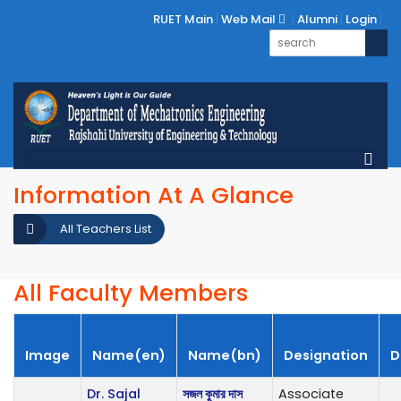
RUET Main
Web Mail
Alumni
Login
Information At A Glance
All Teachers List
All Faculty Members
Image
Name(en)
Name(bn)
Designation
D
Dr. Sajal
সজল কুমার দাস
Associate